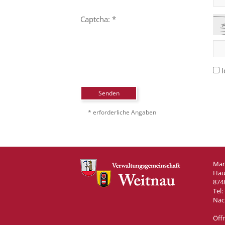
Captcha: *
I
Senden
* erforderliche Angaben
Mar
Hau
874
Tel:
Nac
Öff