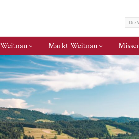
 Weitnau
Markt Weitnau
Misse