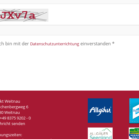
ch bin mit der
einverstanden *
Datenschutzunterrichtung
kt Weitnau
chenbergweg 6
80 Weitnau
+49 8375 9202 - 0
hricht senden
nungszeiten: