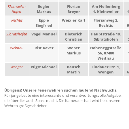
Kleinweiler-
Eugler
Florian
Am Nellenberg
Hofen
Markus
Breyer
1, Kleinweiler
1
Rechtis
Epple
Weixler Karl
Florianweg 2,
Siegfried
Rechtis
9
Sibratshofen
Vogel Manuel
Dieterich
Hauptstraße 18,
Christian
Sibratshofen
Weitnau
Rist Xaver
Weber
Hoheneggstraße
Markus
56, 87480
Weitnau
Wengen
Nigst Michael
Bausch
Lindauer Str. 1,
Martin
Wengen
6
Übrigens!
Unsere Feuerwehren suchen laufend Nachwuchs.
Für junge Leute eine interessante und verantwortungsvolle Aufgabe,
die überdies auch Spass macht. Die Kameradschaft wird bei unseren
Wehren großgeschrieben.