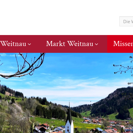
 Weitnau
Markt Weitnau
Misse