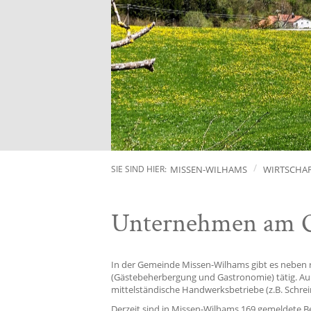
MISSEN-WILHAMS
WIRTSCHA
SIE SIND HIER:
Unternehmen am 
In der Gemeinde Missen-Wilhams gibt es neben ru
(Gästebeherbergung und Gastronomie) tätig. Auße
mittelständische Handwerksbetriebe (z.B. Schrein
Derzeit sind in Missen-Wilhams 169 gemeldete B