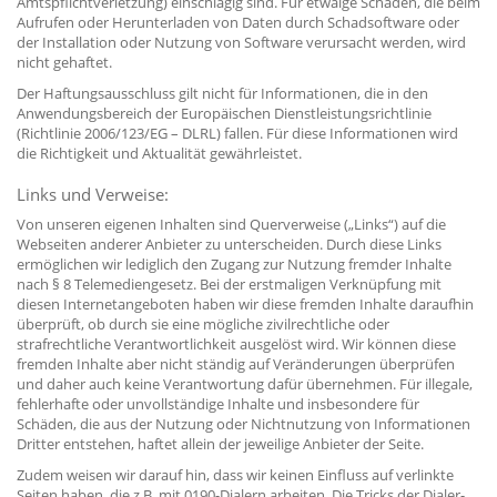
Amtspflichtverletzung) einschlägig sind. Für etwaige Schäden, die beim
Aufrufen oder Herunterladen von Daten durch Schadsoftware oder
der Installation oder Nutzung von Software verursacht werden, wird
nicht gehaftet.
Der Haftungsausschluss gilt nicht für Informationen, die in den
Anwendungsbereich der Europäischen Dienstleistungsrichtlinie
(Richtlinie 2006/123/EG – DLRL) fallen. Für diese Informationen wird
die Richtigkeit und Aktualität gewährleistet.
Links und Verweise:
Von unseren eigenen Inhalten sind Querverweise („Links“) auf die
Webseiten anderer Anbieter zu unterscheiden. Durch diese Links
ermöglichen wir lediglich den Zugang zur Nutzung fremder Inhalte
nach § 8 Telemediengesetz. Bei der erstmaligen Verknüpfung mit
diesen Internetangeboten haben wir diese fremden Inhalte daraufhin
überprüft, ob durch sie eine mögliche zivilrechtliche oder
strafrechtliche Verantwortlichkeit ausgelöst wird. Wir können diese
fremden Inhalte aber nicht ständig auf Veränderungen überprüfen
und daher auch keine Verantwortung dafür übernehmen. Für illegale,
fehlerhafte oder unvollständige Inhalte und insbesondere für
Schäden, die aus der Nutzung oder Nichtnutzung von Informationen
Dritter entstehen, haftet allein der jeweilige Anbieter der Seite.
Zudem weisen wir darauf hin, dass wir keinen Einfluss auf verlinkte
Seiten haben, die z.B. mit 0190-Dialern arbeiten. Die Tricks der Dialer-