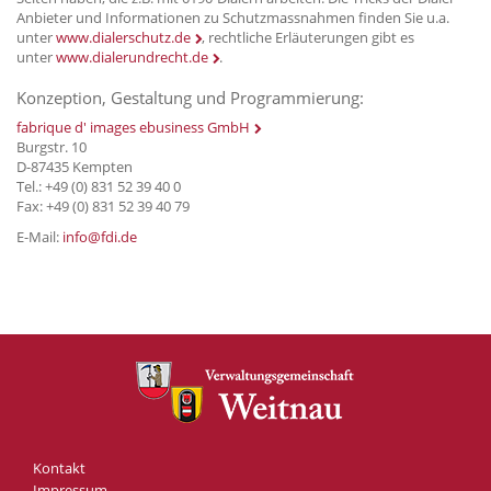
Anbieter und Informationen zu Schutzmassnahmen finden Sie u.a.
unter
www.dialerschutz.de
, rechtliche Erläuterungen gibt es
unter
www.dialerundrecht.de
.
Konzeption, Gestaltung und Programmierung:
fabrique d' images ebusiness GmbH
Burgstr. 10
D-87435 Kempten
Tel.: +49 (0) 831 52 39 40 0
Fax: +49 (0) 831 52 39 40 79
E-Mail:
info@fdi.de
Kontakt
Impressum