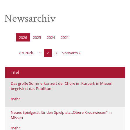
Newsarchiv
2026
2025
2024
2021
« zurück
1
2
3
vorwärts »
Titel
Das große Sommerkonzert der Chöre im Kurpark in Missen
begeistert das Publikum
...
mehr
Neues Spielgerät für den Spielplatz „Obere Kreuzwiesen“ in
Missen
...
mehr