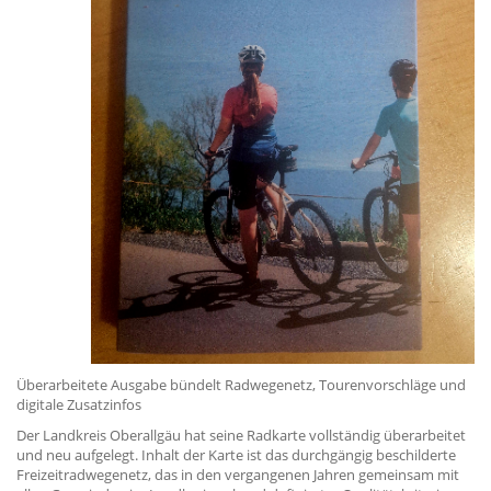
Überarbeitete Ausgabe bündelt Radwegenetz, Tourenvorschläge und
digitale Zusatzinfos
Der Landkreis Oberallgäu hat seine Radkarte vollständig überarbeitet
und neu aufgelegt. Inhalt der Karte ist das durchgängig beschilderte
Freizeitradwegenetz, das in den vergangenen Jahren gemeinsam mit