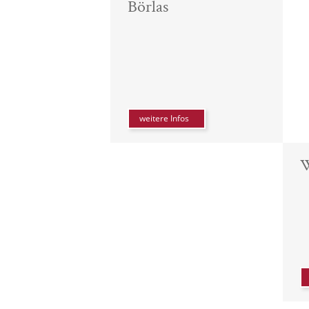
Börlas
weitere Infos
W