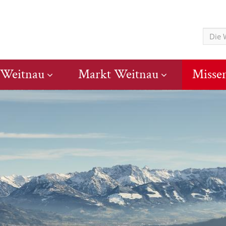
 Weitnau
Markt Weitnau
Misse