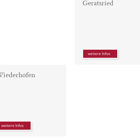
Geratsried
weitere Infos
iederhofen
weitere Infos