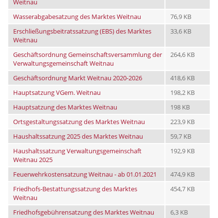
Weitnau
Wasserabgabesatzung des Marktes Weitnau
76,9 KB
Erschließungsbeitratssatzung (EBS) des Marktes
33,6 KB
Weitnau
Geschäftsordnung Gemeinschaftsversammlung der
264,6 KB
Verwaltungsgemeinschaft Weitnau
Geschäftsordnung Markt Weitnau 2020-2026
418,6 KB
Hauptsatzung VGem. Weitnau
198,2 KB
Hauptsatzung des Marktes Weitnau
198 KB
Ortsgestaltungssatzung des Marktes Weitnau
223,9 KB
Haushaltssatzung 2025 des Marktes Weitnau
59,7 KB
Haushaltssatzung Verwaltungsgemeinschaft
192,9 KB
Weitnau 2025
Feuerwehrkostensatzung Weitnau - ab 01.01.2021
474,9 KB
Friedhofs-Bestattungssatzung des Marktes
454,7 KB
Weitnau
Friedhofsgebührensatzung des Marktes Weitnau
6,3 KB