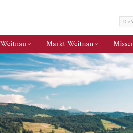
 Weitnau
Markt Weitnau
Misse