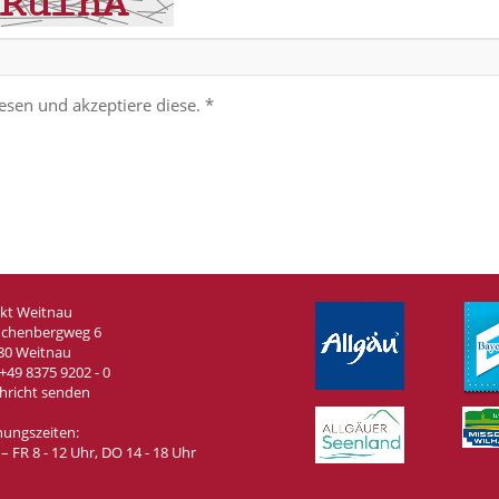
esen und akzeptiere diese. *
kt Weitnau
chenbergweg 6
80 Weitnau
+49 8375 9202 - 0
hricht senden
nungszeiten:
 FR 8 - 12 Uhr, DO 14 - 18 Uhr