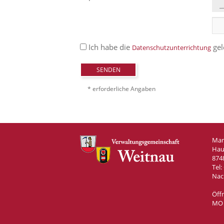
Ich habe die
gel
Datenschutzunterrichtung
SENDEN
* erforderliche Angaben
Mar
Hau
874
Tel:
Nac
Öff
MO –