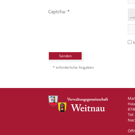
Captcha: *
I
Senden
* erforderliche Angaben
Mar
Hau
874
Tel:
Nac
Öff