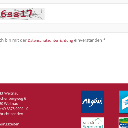
ch bin mit der
einverstanden *
Datenschutzunterrichtung
kt Weitnau
chenbergweg 6
80 Weitnau
+49 8375 9202 - 0
hricht senden
nungszeiten: