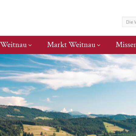
 Weitnau
Markt Weitnau
Misse